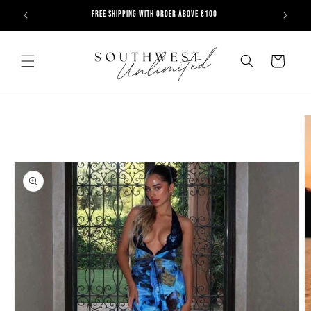
Meteen
naar de
FREE SHIPPING WITH ORDER ABOVE €100
content
Search
Winkelwagen
a direct naar
roductinformatie