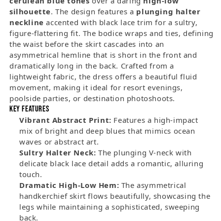
cerulean blue tones
over a daring
high-low
silhouette
. The design features a
plunging halter
neckline
accented with black lace trim for a sultry,
figure-flattering fit. The bodice wraps and ties, defining
the waist before the skirt cascades into an
asymmetrical hemline that is short in the front and
dramatically long in the back. Crafted from a
lightweight fabric, the dress offers a beautiful fluid
movement, making it ideal for resort evenings,
poolside parties, or destination photoshoots.
Key Features
Vibrant Abstract Print:
Features a high-impact
mix of bright and deep blues that mimics ocean
waves or abstract art.
Sultry Halter Neck:
The plunging V-neck with
delicate black lace detail adds a romantic, alluring
touch.
Dramatic High-Low Hem:
The asymmetrical
handkerchief skirt flows beautifully, showcasing the
legs while maintaining a sophisticated, sweeping
back.