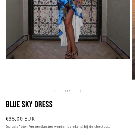
Media
1
openen
in
M
modaal
2
van
1
/
7
o
Blue Sky Dress
i
m
Normale
€35,00 EUR
prijs
Inclusief btw.
Verzendkosten
worden berekend bij de checkout.