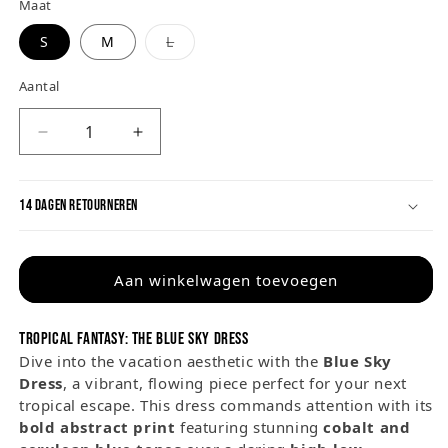
Maat
Variant
S
M
L
uitverkocht
of
niet
Aantal
beschikbaar
Aantal
Aantal
verlagen
verhogen
voor
voor
14 DAGEN RETOURNEREN
Blue
Blue
Sky
Sky
Dress
Dress
Aan winkelwagen toevoegen
Tropical Fantasy: The Blue Sky Dress
Dive into the vacation aesthetic with the
Blue Sky
Dress
, a vibrant, flowing piece perfect for your next
tropical escape
. This dress commands attention with its
bold abstract print
featuring stunning
cobalt and